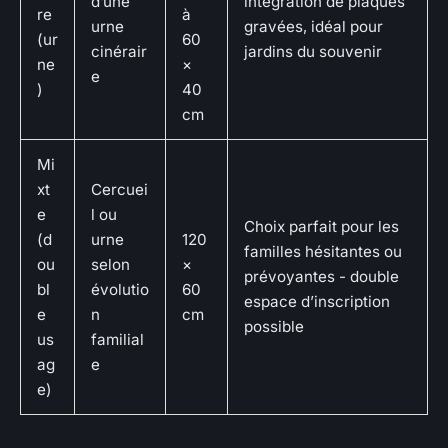
d’une
intégration de plaques
re
à
urne
gravées, idéal pour
(ur
60
cinérair
jardins du souvenir
ne
×
e
)
40
cm
Mi
xt
Cercuei
e
l ou
Choix parfait pour les
(d
urne
120
familles hésitantes ou
ou
selon
×
prévoyantes - double
bl
évolutio
60
espace d’inscription
e
n
cm
possible
us
familial
ag
e
e)