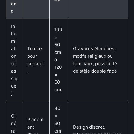
en
t
In
100
hu
×
m
50
ati
Tombe
Gravures étendues,
cm
on
pour
motifs religieux ou
à
(cl
cercuei
familiaux, possibilité
120
as
l
de stèle double face
×
siq
60
ue
cm
)
40
Ci
×
Placem
né
30
ent
Design discret,
rai
cm