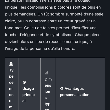
La personnalisation ne s’arrête pas à la couleur
unique : les combinaisons bicolores sont de plus en
plus demandées. Un fût sombre surmonté d’une stèle
claire, ou un contraste entre un cœur gravé et un
fond mat. Ce jeu de teintes permet d’insuffler une
touche d’élégance et de symbolisme. Chaque pièce
devient alors un lieu de recueillement unique, à
l’image de la personne qu’elle honore.
🪦
Ty
📐
pe
Dim
de
🎯
ens
m
Usage
🎨 Avantages
ion
on
princip
personnalisation
s
u
al
typ
m
es